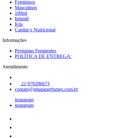
Femininos
Masculinos
100ml
Infantil
Kits
Capilar e Nutricional
Informações
Perguntas Frequentes
POLÍTICA DE ENTREGA:
Atendimento
21 979296673
contato@gitanaperfumes.com.br
instagram
instagram